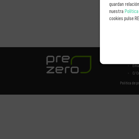
guardan relació
Lavado de contened
nuestra
Polític
cookies pulse R
Contacto:
Ema
C/ C
Política de p