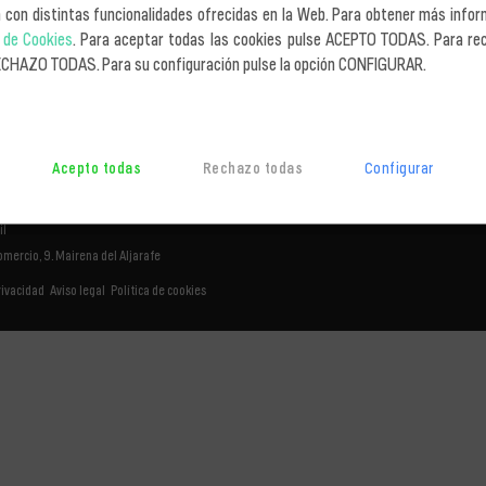
n con distintas funcionalidades ofrecidas en la Web. Para obtener más infor
ores de carga lateral
a de Cookies
. Para aceptar todas las cookies pulse ACEPTO TODAS. Para re
ECHAZO TODAS. Para su configuración pulse la opción CONFIGURAR.
Acepto todas
Rechazo todas
Configurar
il
omercio, 9. Mairena del Aljarafe
rivacidad
Aviso legal
Política de cookies