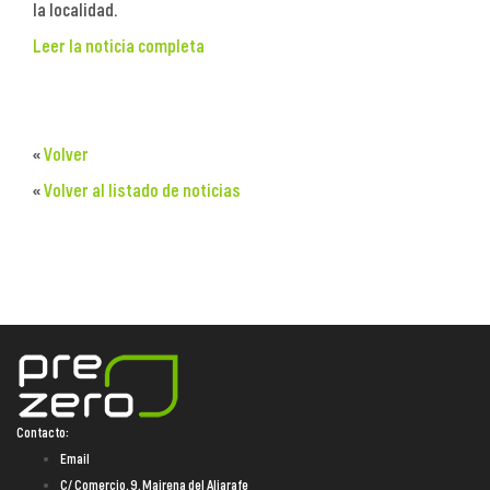
la localidad.
Leer la noticia completa
«
Volver
«
Volver al listado de noticias
Contacto:
Email
C/ Comercio, 9. Mairena del Aljarafe