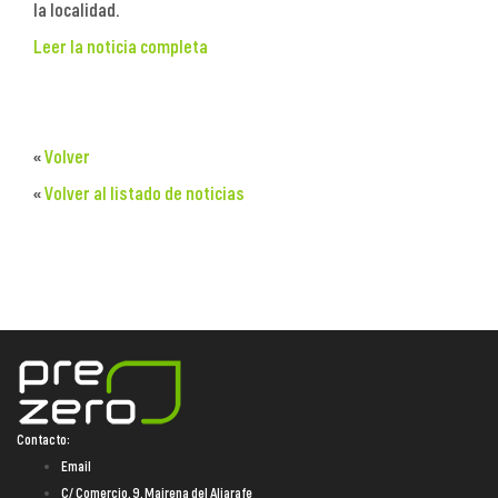
la localidad.
Leer la noticia completa
«
Volver
«
Volver al listado de noticias
Contacto:
Email
C/ Comercio, 9. Mairena del Aljarafe