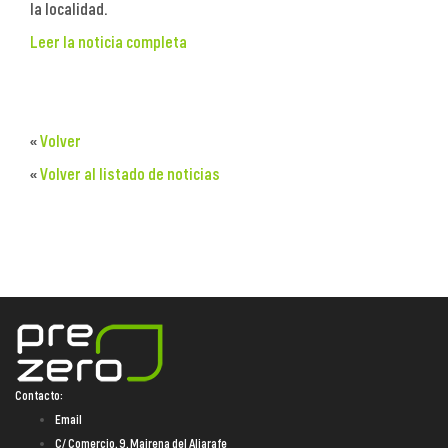
la localidad.
Leer la noticia completa
«
Volver
«
Volver al listado de noticias
Contacto:
Email
C/ Comercio, 9. Mairena del Aljarafe